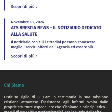
sciopero nazionale per l’intera giornata di venerdì 17
Scopri di più
aprile 2026 e che pertanto potrebbero verificarsi dei
disservizi nell’erogazione delle prestazioni. Sarà
comunque garantita la continuità dei servizi
Novembre 18, 2024
essenziali di assistenza sanitaria, nel rispetto di
ATS BRESCIA NEWS – IL NOTIZIARIO DEDICATO
quanto disposto dalla […]
ALLA SALUTE
Il notiziario con cui i cittadini possono conoscere
meglio i servizi offerti dall’Agenzia ed essere più
consapevoli sulle tematiche legate alla salute e alla
Scopri di più
sanità. ATS Brescia News è presente sul sito di ATS
Brescia al link
Chi Siamo
L’Istituto Figlie di S. Camillo testimonia la sua missione
cristiana attraverso l’assistenza agli infermi svolta dalle
proprie strutture ospedaliere che s’ispirano a principi etico –